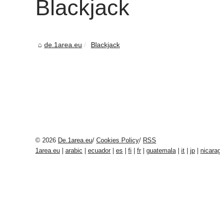
Blackjack
de.1area.eu
Blackjack
© 2026
De.1area.eu
/
Cookies Policy
/
RSS
1area.eu
|
arabic
|
ecuador
|
es
|
fi
|
fr
|
guatemala
|
it
|
jp
|
nicara